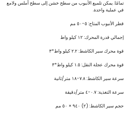
تمامًا. يمكن تلميع الأنبوب من سطح خشن إلى سطح أملس ولامع
في عملية واحدة.
قطر الأنبوب المتاح: ٥-٥٠ مم
إجمالي قدرة المحرك: ١٢ كيلو واط
قوة محرك سير الكاشط: ٢.٢ كيلو واط*٣
قوة محرك عجلة النقل: ١.٥ كيلو واط*٣
سرعة سير الكاشط: ٧.٨-١٨ متر/ثانية
سرعة التغذية: ٠.٧-٤ متر/دقيقة
حجم سير الكاشط: (٢) ٩٤٠ × ٥٠ مم