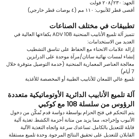
الجهد: ٢٠٨/٢٣٠ فولت
أقصى قطر للأنبوب: ١١٠ مم (٤ بوصات قطر خارجي)
تطبيقات في مختلف الصناعات
تتميز آلة تلميع الأنابيب المنحنية ADV 108 بكفاءتها العالية في
العديد من الاستخدامات:
إزالة علامات الانحناء مع الحفاظ على تناسق التشطيب
إنشاء لمسات نهائية ساتان/مرآة موحدة على الدرابزين
معالجة العناصر المعمارية المنحنية (خدمة التوصيل متوفرة خلال
7 أيام)
تلميع عالي اللمعان للأنابيب الطبية أو المخصصة للأغذية
آلة تلميع الأنابيب الدائرية الأوتوماتيكية متعددة
الرؤوس من سلسلة 108 مع كوكبي
يتم التحكم في فتح الحزام بواسطة دواسة قدم تُمكّن من دخول
الأنبوب وإخراجه، مما يزيد من متانة أحزمة الكشط. تغذية آلية
قابلة للتعديل بالكامل. تساعدك سرعة واتجاه التغذية الآلية
القابلان للتعديل على تحقيق النتائج المرجوة. وحدة تلميع مستقلة