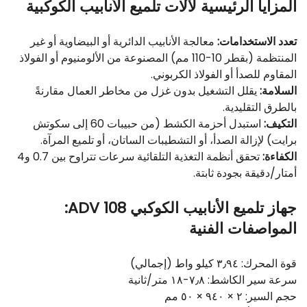
المزايا الرئيسية لآلات تلميع الأنابيب الكوكبية
تعدد الاستخدامات:
معالجة الأنابيب الدائرية أو البيضاوية أو غير
المنتظمة (بقطر 10-110 مم) المصنوعة من الألومنيوم أو الفولاذ
المقاوم للصدأ أو الفولاذ الكربوني.
السلامة:
يقلل التشغيل بدون غزل من مخاطر العمال مقارنةً
بالطرق التقليدية.
التكيف:
استبدل أحزمة الكشط (من حبيبات 60 إلى سكوتش
برايت) لإزالة الصدأ، أو التشطيبات الساتان، أو تلميع المرآة.
الكفاءة:
تحقق أنظمة التغذية التلقائية سرعات تتراوح بين 0.7 و4
أمتار/دقيقة بجودة ثابتة.
جهاز تلميع الأنابيب الكوكبي ADV 108:
المواصفات الفنية
قوة المحرك: ٣٫٩٤ كيلو واط (إجمالي)
سرعة سير الكاشط: ٧٫٨-١٨ متر/ثانية
حجم السير: ٢ × ٩٤٠ × ٥٠ مم