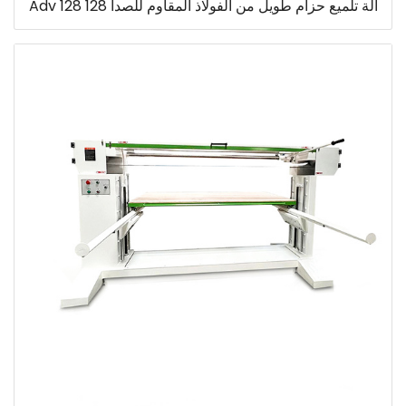
آلة تلميع حزام طويل من الفولاذ المقاوم للصدأ 128 Adv 128