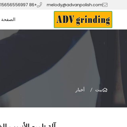
+86 15656556997
melody@advanpolish.com
الصفحة ا
بيت
أخبار
آلة تلميع الأنبوب الخارجي adv-polish في البناء و