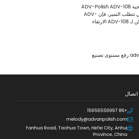
مع استمرار الفولاذ في تشكيل المناظر الطبيعية للبناء والهندسة الإنشائية، تبرز آلة تلميع الأنابيب الخارجية ADV-Polish ADV-108
كلاعب رئيسي في ضمان الجودة والدقة والجاذبية الجمالية لمكونات الفولاذ. بالنسبة لمشاريع البناء التي تتطلب التميز، فإن ADV-
108 يمثل شهادة على التزام ADV-Polish بتحسين التميز في الفولاذ. اتصل بنا اليوم لتكتشف كيف يمكن لـ ADV-108 الارتقاء
adv-116-8 رفع مستوى تصنيع
ت
اتصال
+86 15656556997
melody@advanpolish.com
Fanhua Road, Taohua Town, Hefei City, Anhui
Province, China