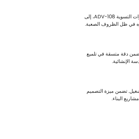
غالبًا ما تُخضع مشاريع البناء المكونات الفولاذية للأحمال والضغوط الثقيلة. يضمن الترتيب المحكم لبكرات التسوية ADV-108، إلى
تشوه في ظل الظروف الصعبة.
 والسفلية، مما يضمن دقة متسقة في تلميع
سة الإنشائية.
التشوه الإجمالي أثناء التشغيل. تضمن ميزة التصميم
شاريع البناء.