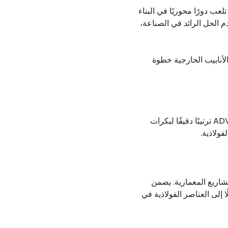
 الخارجية ADV-Polish مركز الصدارة، حيث تلعب دورًا محوريًا في البناء
م الحل الرائد في الصناعة،
الأنابيب الخارجية خطوة
في مشاريع البناء والتشييد، تعتبر السلامة الهيكلية للمكونات الفولاذية أمرًا بالغ الأهمية. يستخدم ADV-108 ترتيبًا دقيقًا لبكرات
فولاذية.
مشاريع المعمارية. يضمن
ا إلى العناصر الفولاذية في