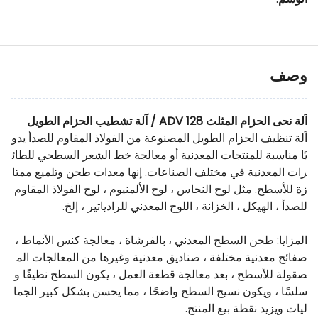
وصف
آلة نحى الحزام المثلث ADV 128 / آلة تشطيب الحزام الطويل
آلة تنظيف الحزام الطويل المصنوعة من الفولاذ المقاوم للصدأ يدو
يًا مناسبة للمنتجات المعدنية أو معالجة خط الشعر السطحي للطائ
رات المعدنية في مختلف الصناعات. إنها معدات طحن وتلميع ممتا
زة للأسطح. مثل لوح النحاس ، لوح الألمنيوم ، لوح الفولاذ المقاوم
للصدأ ، الهيكل ، الخزانة ، اللوح المعدني للرادياتير ، إلخ.
المزايا: طحن السطح المعدني ، بالفرشاة ، معالجة كنس الأنماط ،
صفائح معدنية مختلفة ، صناديق معدنية وغيرها من المعالجات الم
صقولة للأسطح ، بعد معالجة قطعة العمل ، يكون السطح نظيفًا و
سلسًا ، ويكون نسيج السطح واضحًا ، مما يحسن بشكل كبير الجما
ليات ويزيد نقطة بيع المنتج.