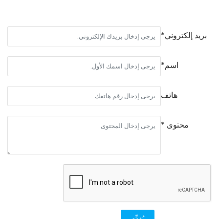
بريد إلكتروني*
اسم*
هاتف
محتوى *
يُقدِّم