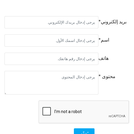
بريد إلكتروني*
اسم*
هاتف
محتوى *
يُقدِّم