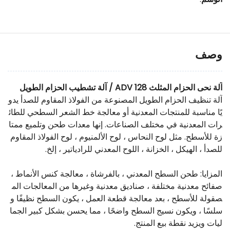
وصف
آلة نحى الحزام المثلث ADV 128 / آلة تشطيب الحزام الطويل
آلة تنظيف الحزام الطويل المصنوعة من الفولاذ المقاوم للصدأ يدو
يًا مناسبة للمنتجات المعدنية أو معالجة خط الشعر السطحي للطائ
رات المعدنية في مختلف الصناعات. إنها معدات طحن وتلميع ممتا
زة للأسطح. مثل لوح النحاس ، لوح الألمنيوم ، لوح الفولاذ المقاوم
للصدأ ، الهيكل ، الخزانة ، اللوح المعدني للرادياتير ، إلخ.
المزايا: طحن السطح المعدني ، بالفرشاة ، معالجة كنس الأنماط ،
صفائح معدنية مختلفة ، صناديق معدنية وغيرها من المعالجات الم
صقولة للأسطح ، بعد معالجة قطعة العمل ، يكون السطح نظيفًا و
سلسًا ، ويكون نسيج السطح واضحًا ، مما يحسن بشكل كبير الجما
ليات ويزيد نقطة بيع المنتج.