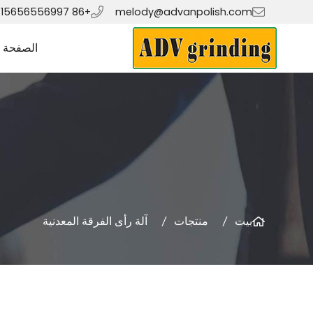
+86 15656556997
melody@advanpolish.com
الصفحة ا
بيت
منتجات
آلة رأى الفرقة المعدنية