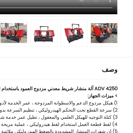
وصف
ADV 4250 آلة منشار شريط معدني مزدوج العمود باستخدام الحاسب الآلي
> ميزات الجهاز:
1) هيكل مزدوج الدعم والاسطوانة المزدوجة ، عمر الخدمة لأدوات الماكينة بشكل كبير ، حصري.
2) سرعة القطع تحت التحكم الهيدروليكي ، تنظيم السرعة بدون خطوات.
3) كتلة التوجيه للهيكل العلمي والمعقول ، تطيل عمر خدمة شفرة المنشار ؛
4) لقط قطعة العمل استخدام لقط هيدروليكي ، عملية مريحة
5) إن شفرات المنشار المشدودة بالضغط الهيدروليكي ملائمة للتشغيل ، والتوتر مستقر.