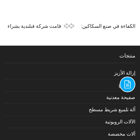
الكفاءة في صنع السكاكين:
قامت شركة فنلندية بشراء
كيف تُحدث مطاحن الصنفرة
ADV-508 لتحسين كفاءة
بالحزام ثورة في الصناعة
عملية إزالة الأزيز بالليزر
منتجات
إزالة الأزيز
الة النفخ
صفيحة معدنية
آلة تلميع شريط مسطح
الآلات الروبوتية
آلات مخصصة