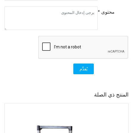
محتوى *
يُقدِّم
المنتج ذي الصلة