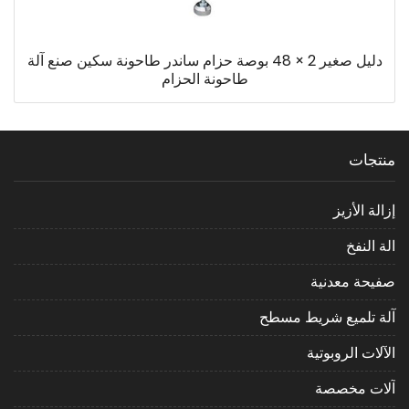
دليل صغير 2 × 48 بوصة حزام ساندر طاحونة سكين صنع آلة
طاحونة الحزام
منتجات
إزالة الأزيز
الة النفخ
صفيحة معدنية
آلة تلميع شريط مسطح
الآلات الروبوتية
آلات مخصصة