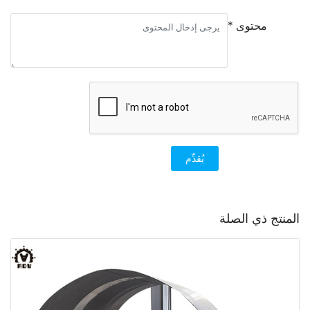
محتوى *
يُقدِّم
المنتج ذي الصلة