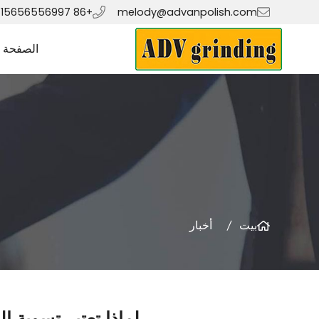
+86 15656556997
melody@advanpolish.com
الصفحة ا
بيت
أخبار
لماذا تعتبر تسوية ا