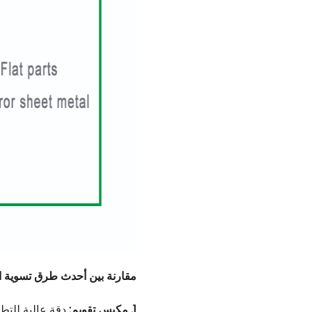
مقارنة بين أحدث طرق تسوية ال
1. مكبس تقويم:
دقة عالية للتط