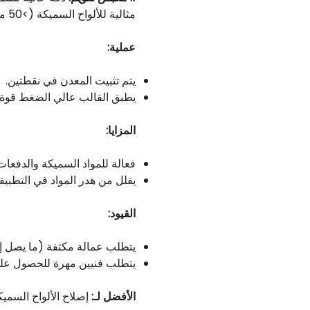
مثالية للألواح السميكة (>50 مم)، تستخدم هذه الطريقة القوة الهيدروليكية لاستهداف التشوهات الموضعية.
عملية:
يتم تثبيت المعدن في نقطتين.
يطبق القالب عالي الضغط قوة 
المزايا:
فعالة للمواد السميكة والدفعات
يقلل من هدر المواد في التطبي
القيود:
يتطلب عمالة مكثفة (ما يصل إلى 60 دقيقة لكل ق
يتطلب فنيين مهرة للحصول على
الأفضل لـ:
إصلاح الألواح السمي