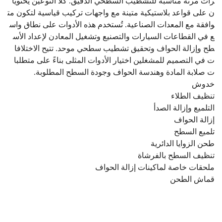
رات مرنة مناسبة للتشطيب السطحي الدقيق. كلا النوعين يحتويا
ن على قواعد بلاستيكية متينة مع واجهات تركيب قياسية لتكون مت
وافقة مع المعدات الصناعية. تُستخدم هذه الأدوات على نطاق واس
ع في القطاعات السيارات والتصنيع وتشغيل المعادن لإعداد الأس
طح وإزالة الحواف وتحقيق تشطيب سطحي موحد. تتيح الاختلافا
ت في التصميم للمشغلين اختيار الأدوات المثلى بناءً على متطلبا
ت صلابة المادة وهندسة الحواف وجودة السطح المطلوبة.
خدوش
تنظيف الطلاء
التلميع وإزالة الصدأ
إزالة الحواف
تلميع السطح
طحن الزوايا الدائرية
تنظيف السطح بالفرشاة
ملحقات خاصة لماكينات إزالة الحواف
قماش الطحن