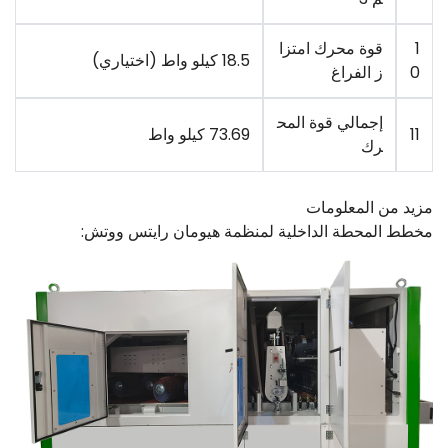
1
قوة محرك امتزا
18.5 كيلو واط (اختياري)
0
ز الفراغ
إجمالي قوة المح
11
73.69 كيلو واط
رك
مزيد من المعلومات
مخطط المحطة الداخلية لمنظمة هيومان رايتس ووتش: