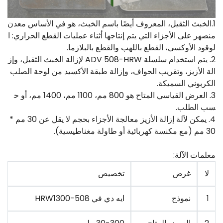
1.الخبث الثقيل، المعروف أيضًا باسم الخبث، هو في الأساس معدن
منصهر على الأجزاء التي يتم إنتاجها أثناء عمليات القطع الحراري: ا
لوقود الأوكسي، القطع باللهب والقطع بالبلازما.
2. يتم استخدام سلسلة ADV 508-HRW لإزالة الخبث الثقيل، وإز
الة الأزيز، وتقريب الحواف، وإزالة طبقة الأكسيد من لوحة الصلب
الكربوني السميكة.
3. العرض القياسي المتاح هو 800 مم، 1100 مم، 1400 مم، أو ح
سب الطلب.
4. يمكن لآلة إزالة الأزيز معالجة الأجزاء بحجم لا يقل عن 30 مم *
30 مم (مع مكنسة كهربائية أو طاولة مغناطيسية).
معلمات الآلة:
لا
غرض
تخصيص
1
نموذج
ايه دي في 508-HRW1300