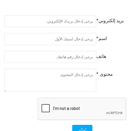
بريد إلكتروني*
اسم*
هاتف
محتوى *
يُقدِّم