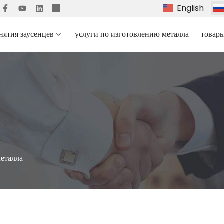
English
нятия заусенцев
услуги по изготовлению металла
товар
металла