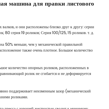
ая машина для правки листового
 валков, и они расположены близко друг к другу: серии
; 80 серия 19 роликов; Серия 100/125, 15 роликов. т. д.
 на 50% меньше, чем у механической правильной
асположение также очень плотное. Большое количество
льшое количество опорных роликов, расположенных в
ыравнивающий ролик не сгибается и не деформируется
оянно поддерживает неизменным зазор (механический
жними роликами.
го пресса с хорошей жесткостью сводит к минимуму