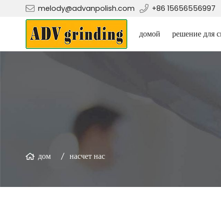
melody@advanpolish.com
+86 15656556997
домой
решение для с
дом
насчет нас