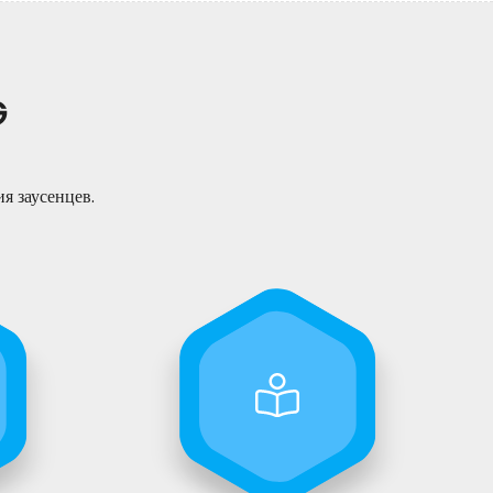
G
я заусенцев.