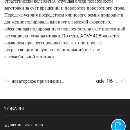
стратегически колеблется, улучшая блеск поверхности
заготовки за счет вращений и поворотов поворотного стола.
Передача усилия посредством клинового ремня приводит в
движение полировальный круг с высокой скоростью,
обеспечивая полированную поверхность за счет постоянной
регулировки угла заготовки. По сути, ADV-408 является
символом прогрессирующей элегантности колес,
открывающим новую волну инноваций в сфере
автомобильной эстетики.
новаторское применение
adv-116-8
плоскошлифовальной
демонстрирует, как
ленточной машины adv-116-8
он открывает путь к
при производстве лезвий
новым разработкам.
ТОВАРЫ
удаление заусенцев