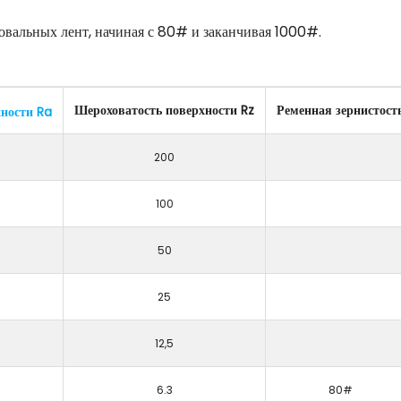
овальных лент, начиная с 80# и заканчивая 1000#.
Шероховатость поверхности Rz
Ременная зернистост
ности Ra
200
100
50
25
12,5
6.3
80#