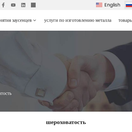
English
нятия заусенцев
услуги по изготовлению металла
товар
атость
шероховатость