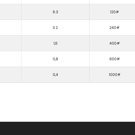
6.3
120#
3.2
240#
1,6
400#
0,8
600#
0,4
1000#