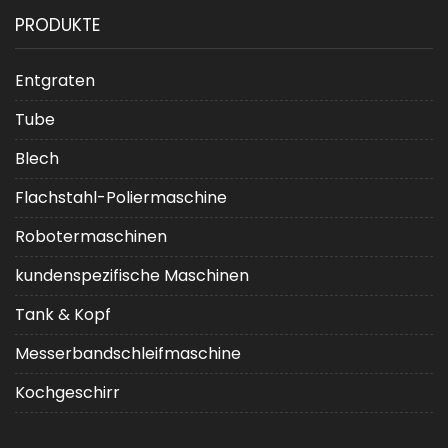
Serie für eine verbesserte
moderne
PRODUKTE
Zusammenarbeit zu erkunden
Industrien
Entgraten
Tube
Blech
Flachstahl-Poliermaschine
Robotermaschinen
kundenspezifische Maschinen
Tank & Kopf
Messerbandschleifmaschine
Kochgeschirr