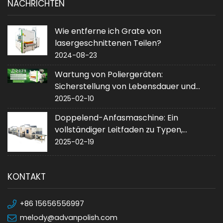
NACHRICHTEN
Wie entferne ich Grate von
lasergeschnittenen Teilen?
2024-08-23
Wartung von Poliergeräten:
Sicherstellung von Lebensdauer und
Leistung
2025-02-10
Doppelend-Anfasmaschine: Ein
vollständiger Leitfaden zu Typen,
Anwendungen und Kauf
2025-02-19
KONTAKT
+86 15656556997
melody@advanpolish.com