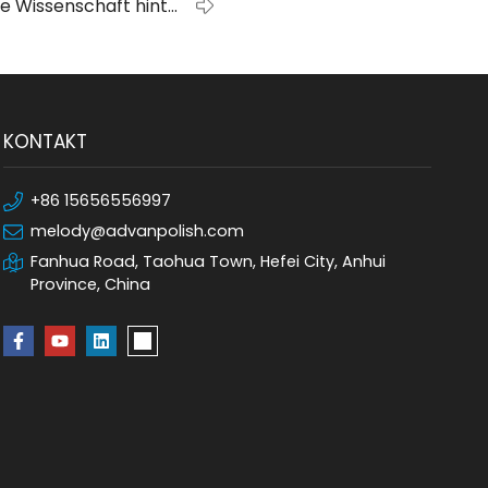
ie Wissenschaft hinter
en: Wie funktionieren
sie?
KONTAKT
+86 15656556997
melody@advanpolish.com
Fanhua Road, Taohua Town, Hefei City, Anhui
Province, China