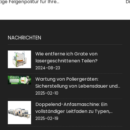
tige Felgenpolitur für Ihre
D
umfassender Leitfaden
Radpoliermaschin
NACHRICHTEN
Wie entferne ich Grate von
lasergeschnittenen Teilen?
2024-08-23
Wartung von Poliergeräten:
Sicherstellung von Lebensdauer und
Leistung
2025-02-10
Doppelend-Anfasmaschine: Ein
vollständiger Leitfaden zu Typen,
Anwendungen und Kauf
2025-02-19