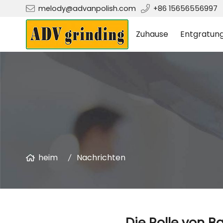
melody@advanpolish.com
+86 15656556997
Zuhause
Entgratun
heim
Nachrichten
Die Rolle von 