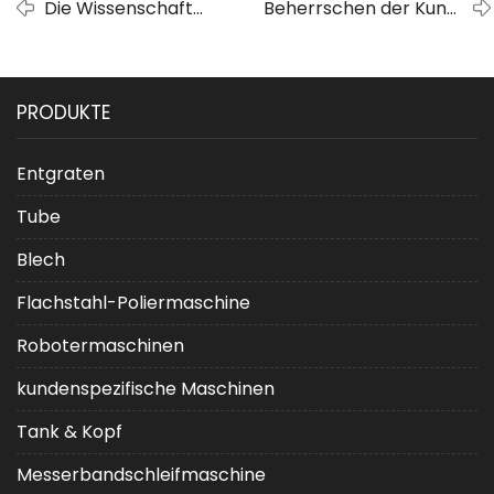
Die Wissenschaft
Beherrschen der Kunst
hinter
des
Radpoliermaschinen:
Präzisionsmesserschärfens
Wie funktionieren sie?
mit Bandschleifmaschinen
PRODUKTE
Entgraten
Tube
Blech
Flachstahl-Poliermaschine
Robotermaschinen
kundenspezifische Maschinen
Tank & Kopf
Messerbandschleifmaschine