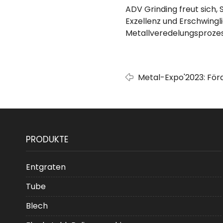
ADV Grinding freut sich,
Exzellenz und Erschwing
Metallveredelungsprozess
Metal-Expo'2023: Fö
Entgratungs- und Po
PRODUKTE
Entgraten
Tube
Blech