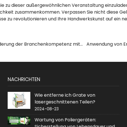
 Sie zu dieser außergewöhnlichen Veranstaltung einzuladen
lichkeit zusammenkommen. Verpassen Sie nicht diese Gel
e zu revolutionieren und Ihre Handwerkskunst auf ein ne
rderung der Branchenkompetenz mit
Anwendung von E
liermaschinen
in 
NACHRICHTEN
Wie entferne ich Grate von
lasergeschnittenen Teilen?
2024-08-23
Wartung von Poliergeräten:
Sicherstellung von Lebensdauer und