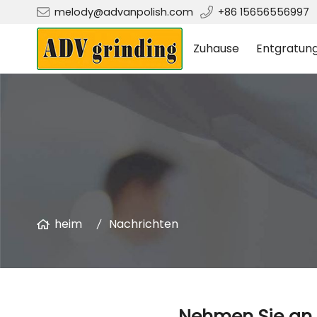
melody@advanpolish.com
+86 15656556997
Zuhause
Entgratun
heim
Nachrichten
Nehmen Sie an 