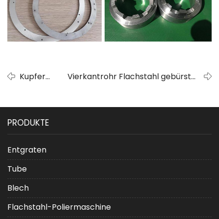
Kupfer
Vierkantrohr Flachstahl gebürstet
gebürstet
und entrostet
PRODUKTE
Entgraten
Tube
Blech
Flachstahl-Poliermaschine