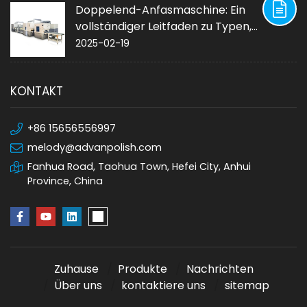
Doppelend-Anfasmaschine: Ein
vollständiger Leitfaden zu Typen,
Anwendungen und Kauf
2025-02-19
KONTAKT
+86 15656556997
melody@advanpolish.com
Fanhua Road, Taohua Town, Hefei City, Anhui
Province, China
Zuhause
Produkte
Nachrichten
Über uns
kontaktiere uns
sitemap