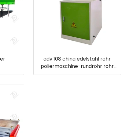
fer
adv 108 china edelstahl rohr
poliermaschine-rundrohr rohr
schleifmaschine zu verkaufen