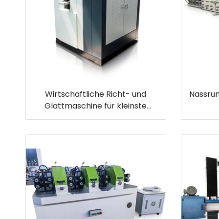
Wirtschaftliche Richt- und
Nassru
Glättmaschine für kleinste
Metallteile für 0,4 mm bis 2,4 mm
dünne Bleche