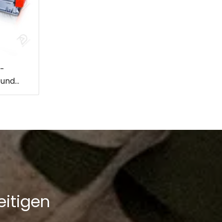
l-
 und
ifer –
ellen
erung
eitigen