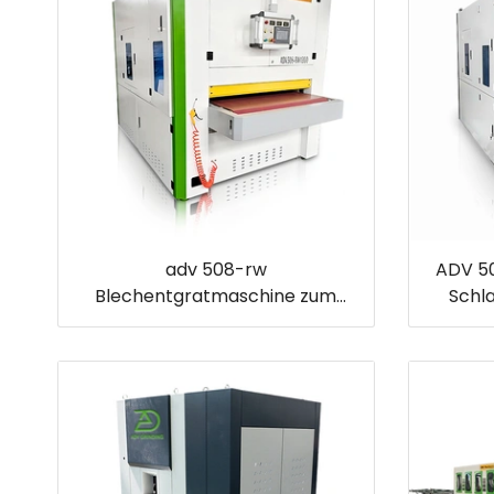
adv 508-rw
ADV 50
Blechentgratmaschine zum
Schl
Laserschneiden, Scheren,
Entfe
Stanzen von Stanzteilen
Oxid, 