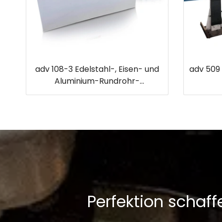
adv 108-3 Edelstahl-, Eisen- und
adv 509 
Aluminium-Rundrohr-
Poliermaschine mit Planeten-
Flachb
Poliersystem
Perfektion schaf