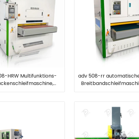
8-HRW Multifunktions-
adv 508-rr automatische
ackenschleifmaschine,
Breitbandschleifmasch
rnung von Schlacke und
Entgraten und Vere
Kantenrundungsmaschine