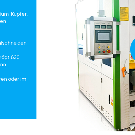
ium, Kupfer,
ten
hlschneiden
rägt 630
ann
ren oder im