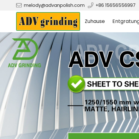
melody@advanpolish.com
+86 15656556997
Zuhause
Entgratun