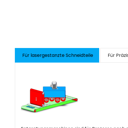
Für lasergestanzte Schneidteile
Für Präzi