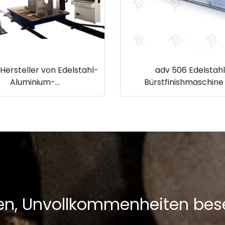
Hersteller von Edelstahl-
adv 506 Edelstah
Aluminium-
Bürstfinishmaschine
lechpoliermaschinen mit
Vibrationsmusterschle
Doppelschleifkopf
Lösungen zur industri
Oberflächenstrukturi
fen, Unvollkommenheiten bes