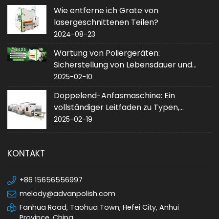
Wie entferne ich Grate von
lasergeschnittenen Teilen?
2024-08-23
Wartung von Poliergeräten:
Sicherstellung von Lebensdauer und
Leistung
2025-02-10
Doppelend-Anfasmaschine: Ein
vollständiger Leitfaden zu Typen,
Anwendungen und Kauf
2025-02-19
KONTAKT
+86 15656556997
melody@advanpolish.com
Fanhua Road, Taohua Town, Hefei City, Anhui
Province, China