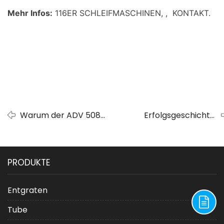
Mehr Infos:
116ER SCHLEIFMASCHINEN
, ,
KONTAKT
.
Warum der ADV 508
Erfolgsgeschichte:
bei der
Griechisches
Oberflächenvorbereitung
Transportunternehmen
herkömmliche CNC-
erzielt Spiegelfinish mit
PRODUKTE
Entgratungen
unserer Felgenpolier-
übertrifft
Maschine
Entgraten
Tube