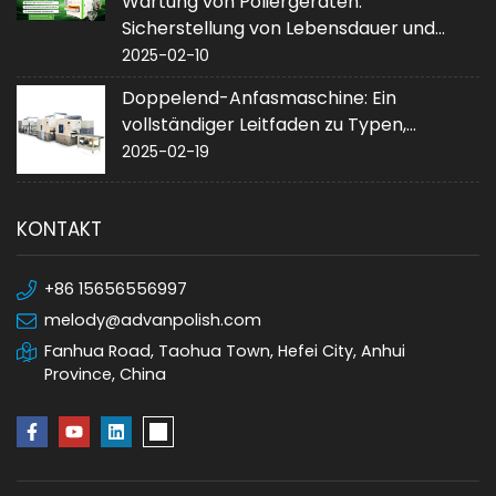
Wartung von Poliergeräten:
Sicherstellung von Lebensdauer und
Leistung
2025-02-10
Doppelend-Anfasmaschine: Ein
vollständiger Leitfaden zu Typen,
Anwendungen und Kauf
2025-02-19
KONTAKT
+86 15656556997
melody@advanpolish.com
Fanhua Road, Taohua Town, Hefei City, Anhui
Province, China