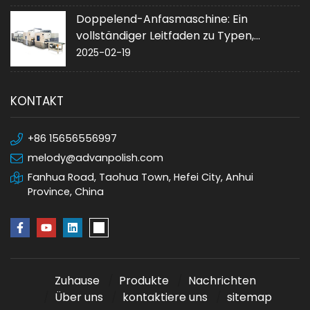
Doppelend-Anfasmaschine: Ein
vollständiger Leitfaden zu Typen,
Anwendungen und Kauf
2025-02-19
KONTAKT
+86 15656556997
melody@advanpolish.com
Fanhua Road, Taohua Town, Hefei City, Anhui
Province, China
Zuhause
Produkte
Nachrichten
Über uns
kontaktiere uns
sitemap