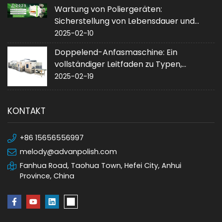
Wartung von Poliergeräten:
Sicherstellung von Lebensdauer und
Leistung
2025-02-10
Doppelend-Anfasmaschine: Ein
vollständiger Leitfaden zu Typen,
Anwendungen und Kauf
2025-02-19
KONTAKT
+86 15656556997
melody@advanpolish.com
Fanhua Road, Taohua Town, Hefei City, Anhui
Province, China