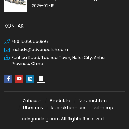
Anwendungen und Kauf
2025-02-19
KONTAKT
+86 15656556997
melody@advanpolish.com
Fanhua Road, Taohua Town, Hefei City, Anhui
Province, China
Zuhause
Produkte
Nachrichten
Über uns
kontaktiere uns
sitemap
advgrinding.com All Rights Reserved