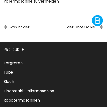
Poliermaschine zu vermeiden.
was ist der
der Unterschied
Hauptzweck einer
zwischen Metallpolieren
Bandschleifmaschine?
und Metallschleifen
PRODUKTE
Entgraten
Tube
Blech
Flachstahl-Poliermaschine
Robotermaschinen