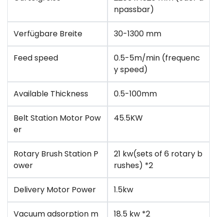
npassbar)
Verfügbare Breite
30-1300 mm
Feed speed
0.5-5m/min (frequenc
y speed)
Available Thickness
0.5-100mm
Belt Station Motor Pow
45.5KW
er
Rotary Brush Station P
21 kw(sets of 6 rotary b
ower
rushes) *2
Delivery Motor Power
1.5kw
Vacuum adsorption m
18.5 kw *2