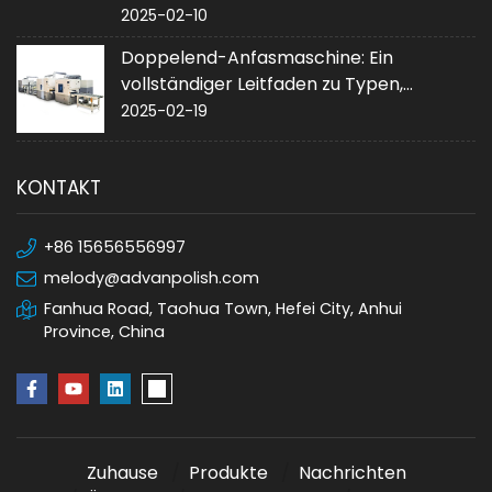
Leistung
2025-02-10
Doppelend-Anfasmaschine: Ein
vollständiger Leitfaden zu Typen,
Anwendungen und Kauf
2025-02-19
KONTAKT
+86 15656556997
melody@advanpolish.com
Fanhua Road, Taohua Town, Hefei City, Anhui
Province, China
Zuhause
Produkte
Nachrichten