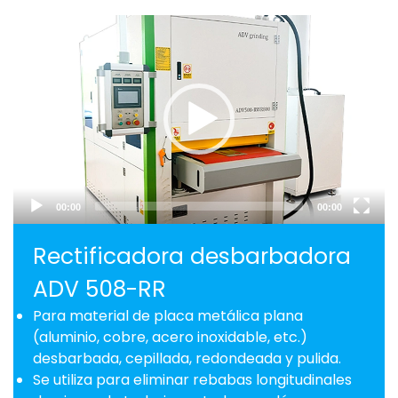
Video
Player
00:00
00:00
Rectificadora desbarbadora
ADV 508-RR
Para material de placa metálica plana
(aluminio, cobre, acero inoxidable, etc.)
desbarbada, cepillada, redondeada y pulida.
Se utiliza para eliminar rebabas longitudinales