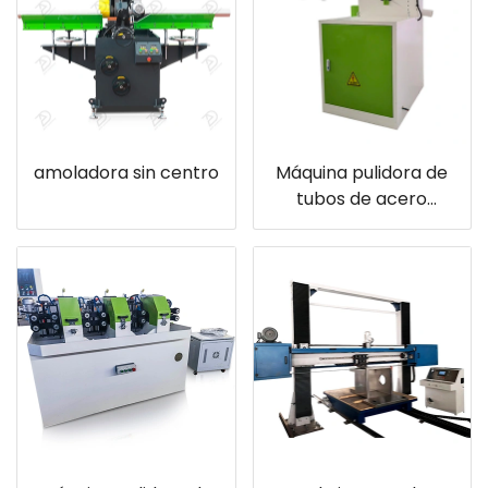
0,4 mm a 2,4 mm
amoladora sin centro
Máquina pulidora de
tubos de acero
inoxidable adv 108
china, máquina
pulidora de tubos
redondos para la
venta