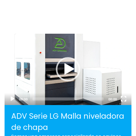
Video
Player
00:00
00:00
ADV Serie LG Malla niveladora
de chapa