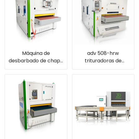
Máquina de
adv 508-hrw
desbarbado de chapa
trituradoras de
adv 508-rw para
escorias multifunción,
corte por láser,
eliminación de
cizallado, estampado
escorias y óxidos,
de piezas ciegas
redondeadora de
cantos