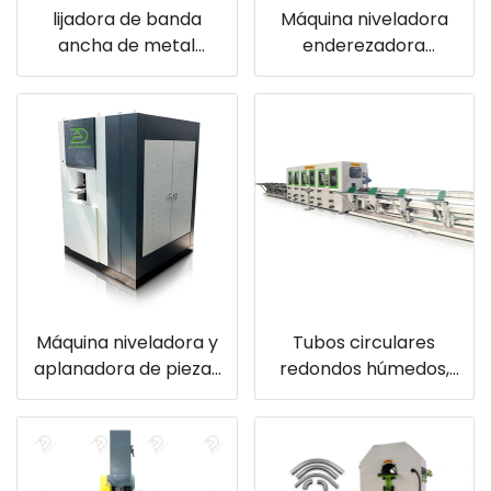
lijadora de banda
Máquina niveladora
ancha de metal
enderezadora
automática adv 508-
niveladora de chapa
rr máquina de
de acero de alta
desbarbado y
precisión
acabado
Máquina niveladora y
Tubos circulares
aplanadora de piezas
redondos húmedos,
metálicas más
máquinas pulidoras de
pequeñas y
tubos con 6
económica para
estaciones
láminas delgadas de