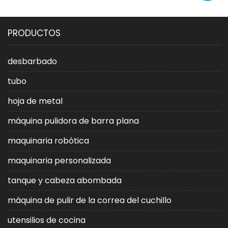
de la máquina pulidora de
estándar en la
llantas de aleación adv-
fabricación de
PRODUCTOS
408
herramientas
desbarbado
tubo
hoja de metal
máquina pulidora de barra plana
maquinaria robótica
maquinaria personalizada
tanque y cabeza abombada
máquina de pulir de la correa del cuchillo
utensilios de cocina