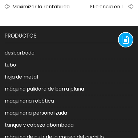
Maximizar la rentabilidad:
Eficiencia en la
aplicaciones de las
fabricación de
máquinas desbarbadoras
cuchillos: cómo las
de metales después del
lijadoras de banda
PRODUCTOS
corte por láser.
revolucionan el
oficio.
desbarbado
tubo
hoja de metal
máquina pulidora de barra plana
maquinaria robótica
maquinaria personalizada
tanque y cabeza abombada
máquina de pulir de la correa del cuchillo