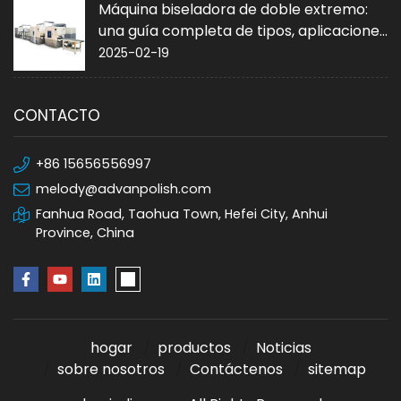
Máquina biseladora de doble extremo:
una guía completa de tipos, aplicaciones
y compra
2025-02-19
CONTACTO
+86 15656556997
melody@advanpolish.com
Fanhua Road, Taohua Town, Hefei City, Anhui
Province, China
hogar
productos
Noticias
sobre nosotros
Contáctenos
sitemap