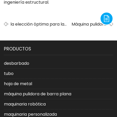
ingeniería estructural.
la elección óptima para la
Máquina pulidora
fabricación de tubos de
de tubos externos
cobre: ​​la aplicación
adv-polish en
eficiente de la tecnología
construcción e
PRODUCTOS
de pulido externo de tubos
ingeniería
estructural
desbarbado
tubo
hoja de metal
máquina pulidora de barra plana
maquinaria robótica
maquinaria personalizada