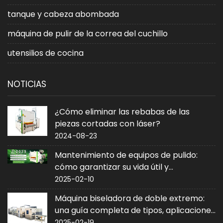
tanque y cabeza abombada
máquina de pulir de la correa del cuchillo
utensilios de cocina
NOTICIAS
¿Cómo eliminar las rebabas de las
piezas cortadas con láser?
2024-08-23
Mantenimiento de equipos de pulido:
cómo garantizar su vida útil y
rendimiento
2025-02-10
Máquina biseladora de doble extremo:
una guía completa de tipos, aplicaciones
y compra
2025-02-19