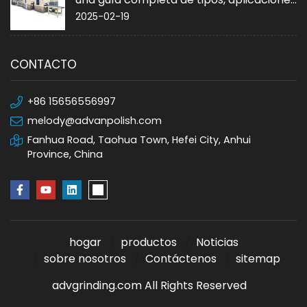
y compra
2025-02-19
CONTACTO
+86 15656556997
melody@advanpolish.com
Fanhua Road, Taohua Town, Hefei City, Anhui
Province, China
hogar
productos
Noticias
sobre nosotros
Contáctenos
sitemap
advgrinding.com All Rights Reserved