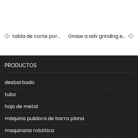
tabla de corte por
Únase a adv grinding en
láser para la
el festival de compras
eliminación de
en línea de septiembre
escoria pesada
PRODUCTOS
desbarbado
tubo
hoja de metal
máquina pulidora de barra plana
maquinaria robótica