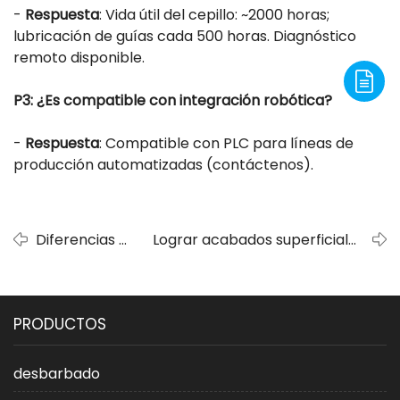
-
Respuesta
: Vida útil del cepillo: ~2000 horas;
lubricación de guías cada 500 horas. Diagnóstico
remoto disponible.
P3: ¿Es compatible con integración robótica?
-
Respuesta
: Compatible con PLC para líneas de
producción automatizadas (
contáctenos
).
Diferencias y
Lograr acabados superficiales
aplicaciones
superiores: Comprensión de las
de biselado
máquinas pulidoras de placas de
y
acero y las lijadoras de banda
PRODUCTOS
desbarbado
manuales
desbarbado