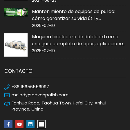
2024-08-23
Mantenimiento de equipos de pulido:
cómo garantizar su vida útil y
rendimiento
2025-02-10
Máquina biseladora de doble extremo:
una guía completa de tipos, aplicaciones
y compra
2025-02-19
CONTACTO
+86 15656556997
melody@advanpolish.com
Fanhua Road, Taohua Town, Hefei City, Anhui
Province, China