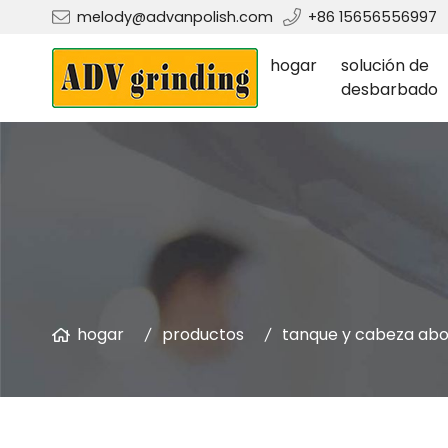
melody@advanpolish.com
+86 15656556997
hogar
solución de
desbarbado
hogar
productos
tanque y cabeza a